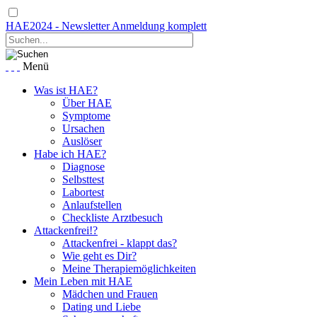
HAE2024 - Newsletter Anmeldung komplett
Menü
Was ist HAE?
Über HAE
Symptome
Ursachen
Auslöser
Habe ich HAE?
Diagnose
Selbsttest
Labortest
Anlaufstellen
Checkliste Arztbesuch
Attackenfrei!?
Attackenfrei - klappt das?
Wie geht es Dir?
Meine Therapiemöglichkeiten
Mein Leben mit HAE
Mädchen und Frauen
Dating und Liebe