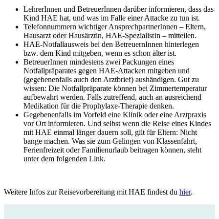
LehrerInnen und BetreuerInnen darüber informieren, dass das
Kind HAE hat, und was im Falle einer Attacke zu tun ist.
Telefonnummern wichtiger AnsprechpartnerInnen – Eltern,
Hausarzt oder Hausärztin, HAE-SpezialistIn – mitteilen.
HAE-Notfallausweis bei den BetreuernInnen hinterlegen
bzw. dem Kind mitgeben, wenn es schon älter ist.
BetreuerInnen mindestens zwei Packungen eines
Notfallpräparates gegen HAE-Attacken mitgeben und
(gegebenenfalls auch den Arztbrief) aushändigen. Gut zu
wissen: Die Notfallpräparate können bei Zimmertemperatur
aufbewahrt werden. Falls zutreffend, auch an ausreichend
Medikation für die Prophylaxe-Therapie denken.
Gegebenenfalls im Vorfeld eine Klinik oder eine Arztpraxis
vor Ort informieren. Und selbst wenn die Reise eines Kindes
mit HAE einmal länger dauern soll, gilt für Eltern: Nicht
bange machen. Was sie zum Gelingen von Klassenfahrt,
Ferienfreizeit oder Familienurlaub beitragen können, steht
unter dem folgenden Link.
Weitere Infos zur Reisevorbereitung mit HAE
findest du
hier
.