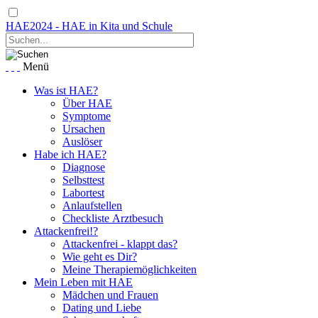
HAE2024 - HAE in Kita und Schule
Menü
Was ist HAE?
Über HAE
Symptome
Ursachen
Auslöser
Habe ich HAE?
Diagnose
Selbsttest
Labortest
Anlaufstellen
Checkliste Arztbesuch
Attackenfrei!?
Attackenfrei - klappt das?
Wie geht es Dir?
Meine Therapiemöglichkeiten
Mein Leben mit HAE
Mädchen und Frauen
Dating und Liebe