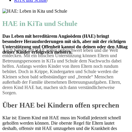
KiTA und Schule
/
0
HAE in KiTa und Schule
Das Leben mit hereditärem Angioödem (HAE) bringt
besondere Herausforderungen mit sich, aber mit der richtigen
Unterstützung und Offenheit kannst du deinen oder den Alltag
Auch Kinder mit HAE sollen unbeschwert leben und die Welt
deiner Kinder erfolgreich meistern.
entdecken. Mit ein bisschen Unterstützung können Eltern und
Betreuungspersonen in KiTa und Schule dem Nachwuchs dabei
helfen. Anfangs werden Kinder von ihren Eltern noch rundum
behütet. Doch in Krippe, Kindergarten und Schule werden die
Kleinen schon bald selbstständiger und „fremde“ Menschen
außerhalb der Familie übernehmen Betreuungsaufgaben. Eltern,
deren Kind HAE hat, machen sich dann verständlicherweise
Sorgen.
Über HAE bei Kindern offen sprechen
Klar ist: Einem Kind mit HAE muss im Notfall jederzeit schnell
geholfen werden können. Die oberste Regel für Eltern lautet
deshalb, offensiv mit HAE umzugehen und die Krankheit des